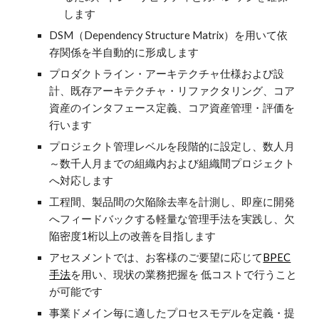
します
DSM（Dependency Structure Matrix）を用いて依
存関係を半自動的に形成します
プロダクトライン・アーキテクチャ仕様および設
計、既存アーキテクチャ・リファクタリング、コア
資産のインタフェース定義、コア資産管理・評価を
行います
プロジェクト管理レベルを段階的に設定し、数人月
～数千人月までの組織内および組織間プロジェクト
へ対応します
工程間、製品間の欠陥除去率を計測し、即座に開発
へフィードバックする軽量な管理手法を実践し、欠
陥密度1桁以上の改善を目指します
アセスメントでは、お客様のご要望に応じて
BPEC
手法
を用い、現状の業務把握を 低コストで行うこと
が可能です
事業ドメイン毎に適したプロセスモデルを定義・提