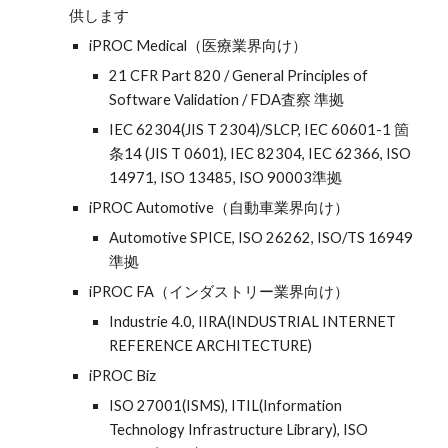
供します
iPROC Medical（医療業界向け）
21 CFR Part 820 / General Principles of
Software Validation / FDA査察 準拠
IEC 62304(JIS T 2304)/SLCP, IEC 60601-1 箇
条14 (JIS T 0601), IEC 82304, IEC 62366, ISO
14971, ISO 13485, ISO 90003準拠
iPROC Automotive（自動車業界向け）
Automotive SPICE, ISO 26262, ISO/TS 16949
準拠
iPROC FA（インダストリー業界向け）
Industrie 4.0, IIRA(INDUSTRIAL INTERNET
REFERENCE ARCHITECTURE)
iPROC Biz
ISO 27001(ISMS), ITIL(Information
Technology Infrastructure Library), ISO