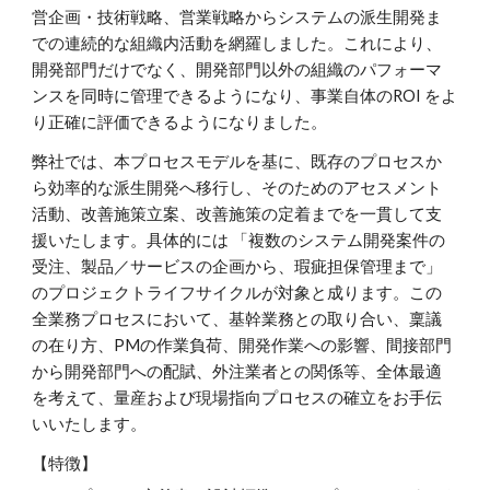
営企画・技術戦略、営業戦略からシステムの派生開発ま
での連続的な組織内活動を網羅しました。これにより、
開発部門だけでなく、開発部門以外の組織のパフォーマ
ンスを同時に管理できるようになり、事業自体のROI をよ
り正確に評価できるようになりました。
弊社では、本プロセスモデルを基に、既存のプロセスか
ら効率的な派生開発へ移行し、そのためのアセスメント
活動、改善施策立案、改善施策の定着までを一貫して支
援いたします。具体的には 「複数のシステム開発案件の
受注、製品／サービスの企画から、瑕疵担保管理まで」
のプロジェクトライフサイクルが対象と成ります。この
全業務プロセスにおいて、基幹業務との取り合い、稟議
の在り方、PMの作業負荷、開発作業への影響、間接部門
から開発部門への配賦、外注業者との関係等、全体最適
を考えて、量産および現場指向プロセスの確立をお手伝
いいたします。
【特徴】