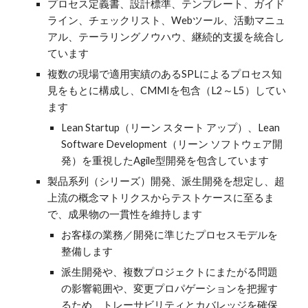
プロセス定義書、設計標準、テンプレート、ガイド
ライン、チェックリスト、Webツール、活動マニュ
アル、テーラリングノウハウ、継続的支援を統合し
ています
複数の現場で適用実績のあるSPLによるプロセス知
見をもとに構成し、CMMIを包含（L2～L5）してい
ます
Lean Startup（リーン スタート アップ）、Lean
Software Development（リーン ソフトウェア開
発）を重視したAgile型開発を包含しています
製品系列（シリーズ）開発、派生開発を想定し、超
上流の概念マトリクスからテストケースに至るま
で、成果物の一貫性を維持します
お客様の業務／開発に準じたプロセスモデルを
整備します
派生開発や、複数プロジェクトにまたがる問題
の影響範囲や、変更プロパゲーションを把握す
るため、トレーサビリティとカバレッジを確保