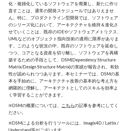
化・複雑化しているソフトウェアを廃棄し、新たに作り
直すことは、通常の開発スケジュールではありえませ
ん。特に、プロダクトライン型開発では、ソフトウェア
のシリーズ化において、アーキテクチャを維持＆進化さ
せていくことは、既存のIDEやソフトウェアメトリクス、
UMLなどのオブジェクト指向技術の適用に限界がありま
す。このような状況の中、既存のソフトウェアを延命し
つつ、コアとなる資産を切り離し、ソフトウェアを再構
築するための手段として、DSM(Dependency Structure
Matrix/Design Structure Matrix)の実績が報告され、有効
性が認められつつあります。本セミナーでは、DSMの基
本を手始めに、アーキテクチャ改善の基本的な考え方を
網羅的に理解し、アーキテクトとしてのスキルを効率よ
く学習することができます。
※DSMの概要については、
こちら
の記事を参考にしてく
ださい。
※DSMによる分析を行うツールには、Imagix4D / Lattix /
Understand等がございます。